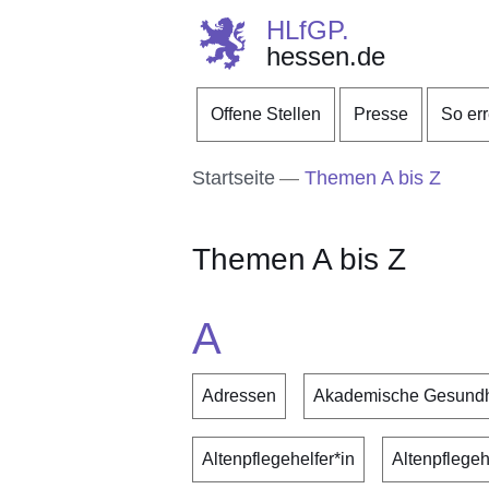
HLfGP.
hessen.de
Direkt zum Kopf der S
Direkt zum Inhalt
Direkt zum Fuß der Se
Offene Stellen
Presse
So er
Startseite
Themen A bis Z
Themen A bis Z
A
Adressen
Akademische Gesundh
Altenpflegehelfer*in
Altenpflegehi