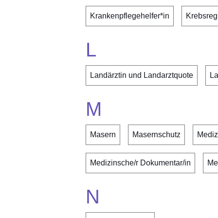
Krankenpflegehelfer*in
Krebsregi
L
Landärztin und Landarztquote
La
M
Masern
Masernschutz
Mediz
Medizinsche/r Dokumentar/in
Me
N