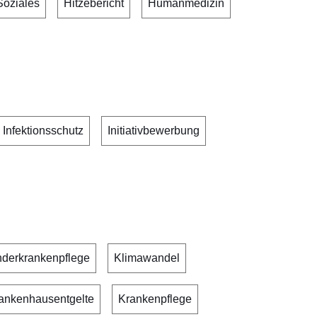
Soziales
Hitzebericht
Humanmedizin
Infektionsschutz
Initiativbewerbung
nderkrankenpflege
Klimawandel
ankenhausentgelte
Krankenpflege