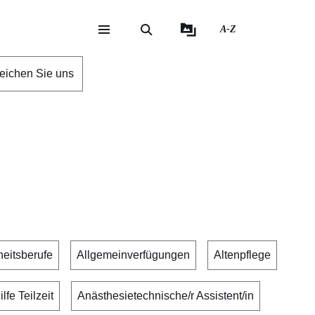
A-Z
eite
ite
reichen Sie uns
eitsberufe
Allgemeinverfügungen
Altenpflege
lfe Teilzeit
Anästhesietechnische/r Assistent/in