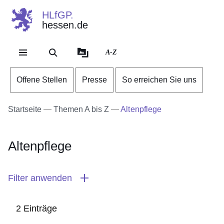
HLfGP.
hessen.de
Direkt zum Kopf der Se
Direkt zum Inhalt
Direkt zum Fuß der Sei
A-Z
Offene Stellen
Presse
So erreichen Sie uns
Startseite
Themen A bis Z
Altenpflege
Altenpflege
Filter anwenden
2 Einträge