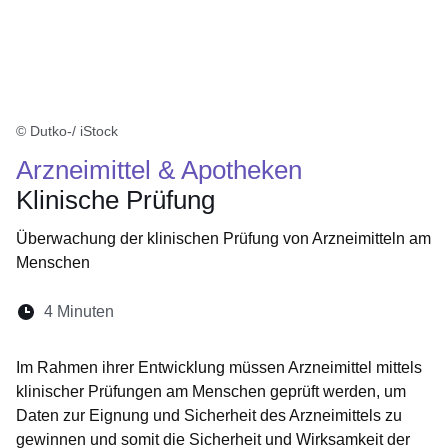
© Dutko-/ iStock
Arzneimittel & Apotheken
Klinische Prüfung
Überwachung der klinischen Prüfung von Arzneimitteln am
Menschen
Lesedauer:
4 Minuten
Öffnet sich in einem neuen Fenster
Öffnet sich in einem neuen Fenster
Öffnet sich in einem neuen Fenste
Öffnet sich in einem neuen Fe
Öffnet sich in einem neu
Im Rahmen ihrer Entwicklung müssen Arzneimittel mittels
klinischer Prüfungen am Menschen geprüft werden, um
Daten zur Eignung und Sicherheit des Arzneimittels zu
gewinnen und somit die Sicherheit und Wirksamkeit der