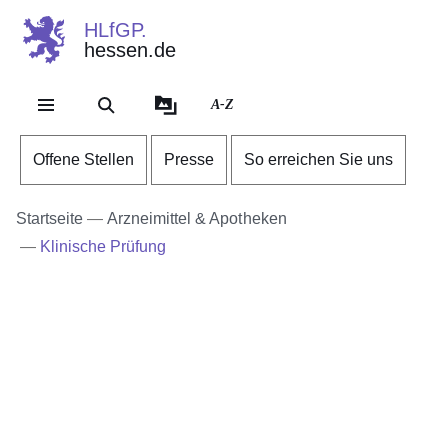
HLfGP.
hessen.de
Direkt zum Kopf der Se
Direkt zum Inhalt
Direkt zum Fuß der Sei
A-Z
Offene Stellen
Presse
So erreichen Sie uns
Startseite
Arzneimittel & Apotheken
Klinische Prüfung