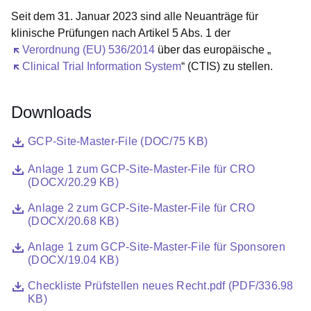
Seit dem 31. Januar 2023 sind alle Neuanträge für
klinische Prüfungen nach Artikel 5 Abs. 1 der
Öffnet sich in einem neuen Fenster
Verordnung (EU) 536/2014
über das europäische „
Öffnet sich in einem neuen Fenster
Clinical Trial Information System
“ (CTIS) zu stellen.
Downloads
Datei
Öffnet sich in einem neuen Fenster
GCP-Site-Master-File (DOC/75 KB)
Datei
Öffnet sich in einem neuen Fenster
Anlage 1 zum GCP-Site-Master-File für CRO
(DOCX/20.29 KB)
Datei
Öffnet sich in einem neuen Fenster
Anlage 2 zum GCP-Site-Master-File für CRO
(DOCX/20.68 KB)
Datei
Öffnet sich in einem neuen Fenster
Anlage 1 zum GCP-Site-Master-File für Sponsoren
(DOCX/19.04 KB)
Datei
Öffnet sich in einem neuen Fenster
Checkliste Prüfstellen neues Recht.pdf (PDF/336.98
KB)