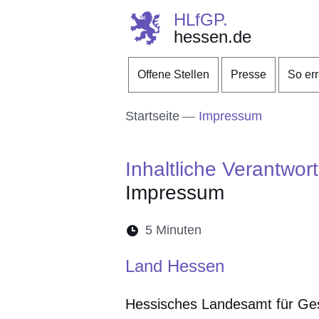
HLfGP.
hessen.de
Direkt zum Kopf der S
Direkt zum Inhalt
Direkt zum Fuß der Se
Offene Stellen
Presse
So er
Startseite
Impressum
Inhaltliche Verantwor
Impressum
Lesedauer:
5 Minuten
Öffnet sich in eine
Öffnet sich in 
Öffnet sic
Öffnet
Ö
Land Hessen
Hessisches Landesamt für Ges