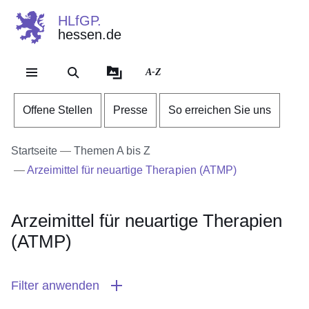
HLfGP.
hessen.de
Direkt zum Kopf der Se
Direkt zum Inhalt
Direkt zum Fuß der Sei
A-Z
Offene Stellen
Presse
So erreichen Sie uns
Startseite
Themen A bis Z
Arzeimittel für neuartige Therapien (ATMP)
Arzeimittel für neuartige Therapien
(ATMP)
Filter anwenden