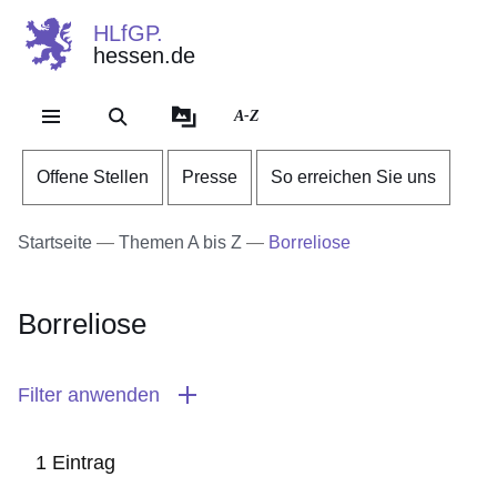
HLfGP.
hessen.de
Direkt zum Kopf der Se
Direkt zum Inhalt
Direkt zum Fuß der Sei
A-Z
Offene Stellen
Presse
So erreichen Sie uns
Startseite
Themen A bis Z
Borreliose
Borreliose
Filter anwenden
1 Eintrag