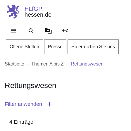
HLfGP.
hessen.de
Direkt zum Kopf der Se
Direkt zum Inhalt
Direkt zum Fuß der Sei
A-Z
Offene Stellen
Presse
So erreichen Sie uns
Startseite
Themen A bis Z
Rettungswesen
Rettungswesen
Filter anwenden
4 Einträge