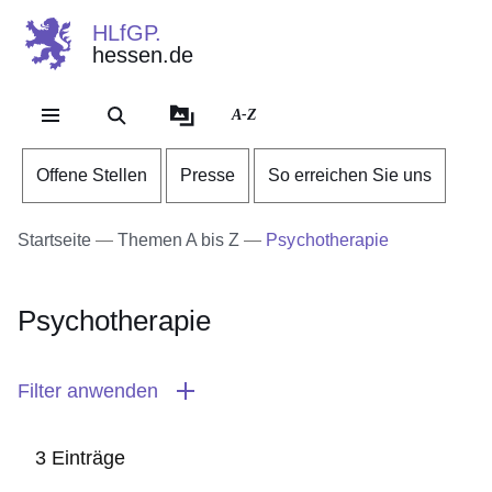
HLfGP.
hessen.de
Direkt zum Kopf der Se
Direkt zum Inhalt
Direkt zum Fuß der Sei
A-Z
Offene Stellen
Presse
So erreichen Sie uns
Startseite
Themen A bis Z
Psychotherapie
Psychotherapie
Filter anwenden
3 Einträge