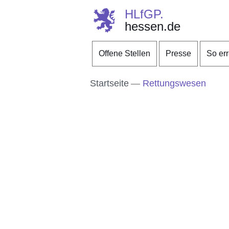
HLfGP.
hessen.de
Direkt zum Kopf der S
Direkt zum Inhalt
Direkt zum Fuß der Se
Offene Stellen
Presse
So er
Startseite
Rettungswesen