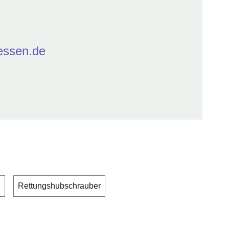
essen.de
n
Rettungshubschrauber