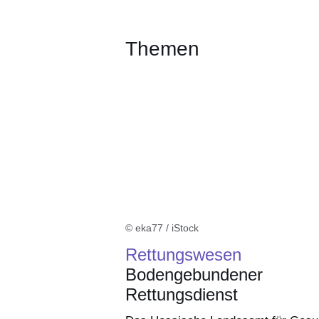
Öffnet sich in einem neuen Fenster
Öffnet sich in einem neuen Fenst
Öffnet sich in einem neuen 
Öffnet sich in einem n
Öffnet sich in ein
Themen
© eka77 / iStock
Rettungswesen
Bodengebundener
Rettungsdienst