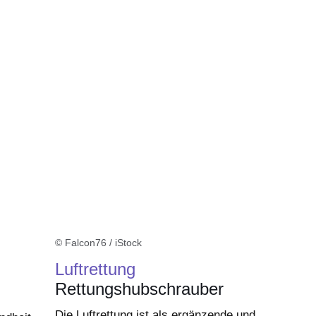
er
Fenster
euen Fenster
em neuen Fenster
© Falcon76 / iStock
Luftrettung
Rettungshubschrauber
Die Luftrettung ist als ergänzende und