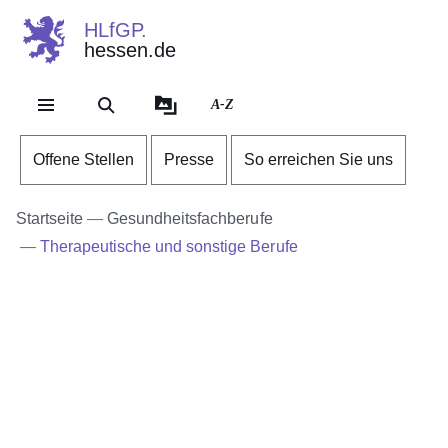
HLfGP.
hessen.de
Direkt zum Kopf der Se
Direkt zum Inhalt
Direkt zum Fuß der Sei
A-Z
Offene Stellen
Presse
So erreichen Sie uns
Startseite
Gesundheitsfachberufe
Therapeutische und sonstige Berufe