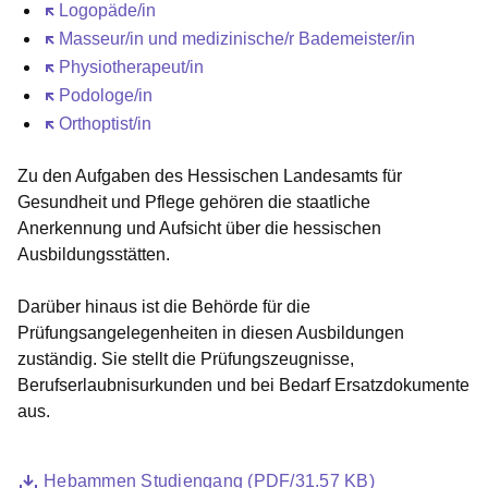
Öffnet sich in einem neuen Fenster
Logopäde/in
Öffnet sich in einem neuen Fenster
Masseur/in und medizinische/r Bademeister/in
Öffnet sich in einem neuen Fenster
Physiotherapeut/in
Öffnet sich in einem neuen Fenster
Podologe/in
Öffnet sich in einem neuen Fenster
Orthoptist/in
Zu den Aufgaben des Hessischen Landesamts für
Gesundheit und Pflege gehören die staatliche
Anerkennung und Aufsicht über die hessischen
Ausbildungsstätten.
Darüber hinaus ist die Behörde für die
Prüfungsangelegenheiten in diesen Ausbildungen
zuständig. Sie stellt die Prüfungszeugnisse,
Berufserlaubnisurkunden und bei Bedarf Ersatzdokumente
aus.
Datei
Öffnet sich in einem neuen Fenster
Hebammen Studiengang (PDF/31.57 KB)