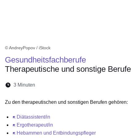
© AndreyPopov / iStock
Gesundheitsfachberufe
Therapeutische und sonstige Berufe
Lesedauer:
3 Minuten
Öffnet sich in einem neuen Fenster
Öffnet sich in einem neuen Fenster
Öffnet sich in einem neuen Fenste
Öffnet sich in einem neuen Fe
Öffnet sich in einem neu
Zu den therapeutischen und sonstigen Berufen gehören:
Öffnet sich in einem neuen Fenster
Diätassistent/in
Öffnet sich in einem neuen Fenster
Ergotherapeut/in
Öffnet sich in einem neuen Fenster
Hebammen und Entbindungspfleger