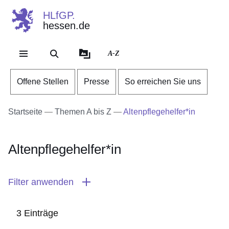
HLfGP.
hessen.de
Direkt zum Kopf der Se
Direkt zum Inhalt
Direkt zum Fuß der Sei
A-Z
Offene Stellen
Presse
So erreichen Sie uns
Startseite
Themen A bis Z
Altenpflegehelfer*in
Altenpflegehelfer*in
Filter anwenden
3 Einträge