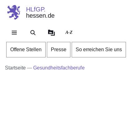
HLfGP.
hessen.de
Direkt zum Kopf der Se
Direkt zum Inhalt
Direkt zum Fuß der Sei
A-Z
Offene Stellen
Presse
So erreichen Sie uns
Startseite
Gesundheitsfachberufe