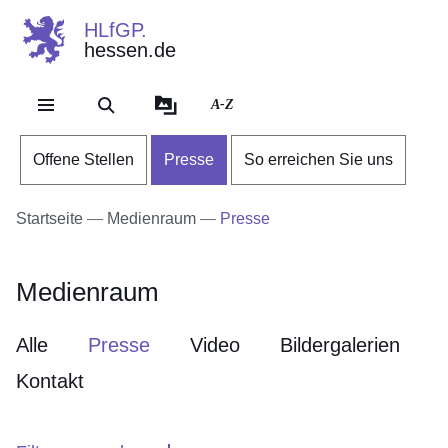
HLfGP.
hessen.de
Direkt zum Kopf der Se
Direkt zum Inhalt
Direkt zum Fuß der Sei
A-Z
Offene Stellen
Presse
So erreichen Sie uns
Startseite
Medienraum
Presse
Medienraum
Alle
Presse
Video
Bildergalerien
Kontakt