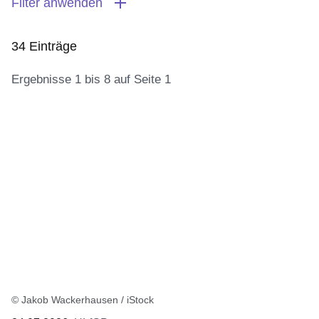
Filter anwenden
34 Einträge
Ergebnisse 1 bis 8 auf Seite 1
:34
Ergebnisse:Ergebnisse
1
bis
8
auf
Seite
1
© Jakob Wackerhausen / iStock