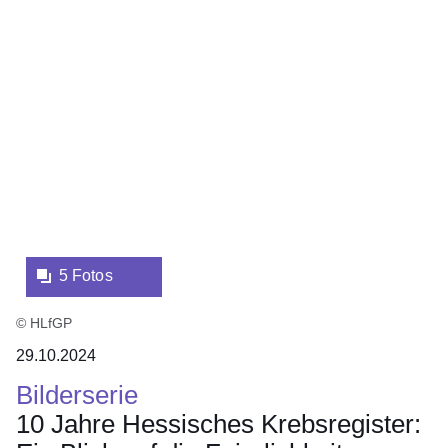
:4
Bildergalerie:5
Ergebnisse:
Fotos:Öffnet
eine
Lightbox:
5 Fotos
© HLfGP
29.10.2024
Bilderserie
10 Jahre Hessisches Krebsregister: