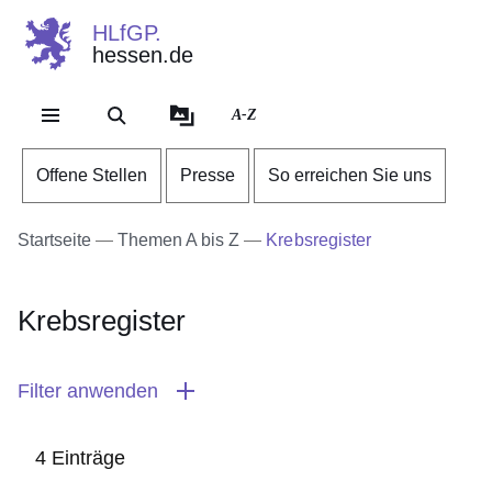
HLfGP.
hessen.de
Direkt zum Kopf der Se
Direkt zum Inhalt
Direkt zum Fuß der Sei
A-Z
Offene Stellen
Presse
So erreichen Sie uns
Startseite
Themen A bis Z
Krebsregister
Krebsregister
Filter anwenden
4 Einträge