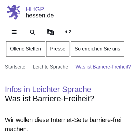
HLfGP.
hessen.de
Direkt zum Kopf der Se
Direkt zum Inhalt
Direkt zum Fuß der Sei
A-Z
Offene Stellen
Presse
So erreichen Sie uns
Startseite
Leichte Sprache
Was ist Barriere-Freiheit?
Infos in Leichter Sprache
Was ist Barriere-Freiheit?
Wir wollen diese Internet-Seite barriere-frei
machen.