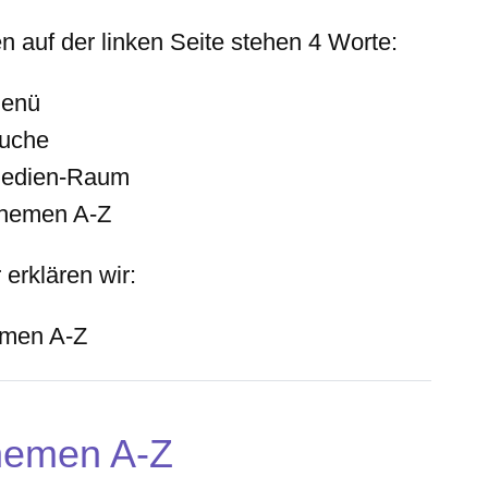
en
auf der
linken
Seite stehen 4 Worte:
enü
uche
edien-Raum
hemen A-Z
 erklären wir:
men A-Z
hemen A-Z