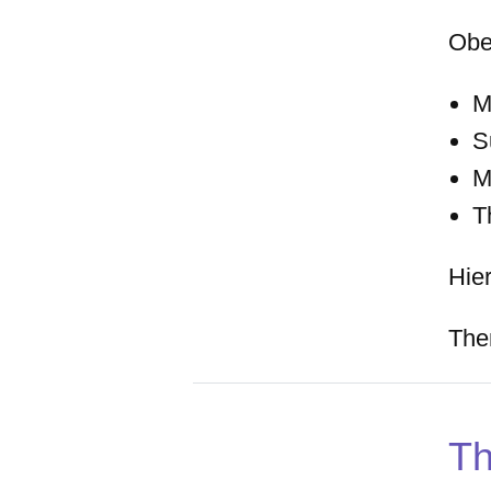
Ob
M
S
M
T
Hier
The
T