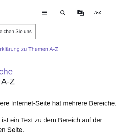
A-Z
eite
ite
reichen Sie uns
rklärung zu Themen A-Z
ache
 A-Z
ere Internet-Seite hat mehrere Bereiche.
 ist ein Text zu dem Bereich auf der
ken
Seite.