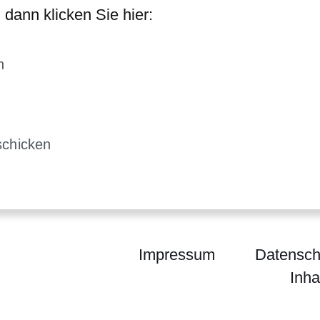
 dann klicken Sie hier:
n
 einem neuen Fenster
em neuen Fenster
schicken
h in einem neuen Fenster
Impressum
Datensch
Inha