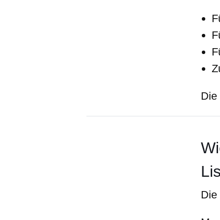
F
F
F
Z
Die
Wi
Li
Die 