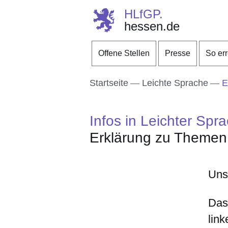
HLfGP.
hessen.de
Direkt zum Kopf der S
Direkt zum Inhalt
Direkt zum Fuß der Se
Offene Stellen
Presse
So er
Startseite
Leichte Sprache
E
Infos in Leichter Spr
Erklärung zu Themen
Uns
Das
lin